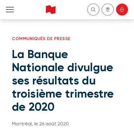
Particuliers
COMMUNIQUÉS DE PRESSE
Entreprises
La Banque
Gestion de patrimoine
Nationale divulgue
ses résultats du
À propos de nous
troisième trimestre
Devenir client
de 2020
English
Montréal, le 26 août 2020