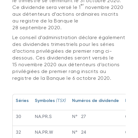
le trimestre se terminant le 31 octobre 2020.
er
Ce dividende sera versé le 1
novembre 2020
aux détenteurs d’actions ordinaires inscrits
au registre de la Banque le
28 septembre 2020.
Le conseil d’administration déclare également
des dividendes trimestriels pour les séries
d’actions privilégiées de premier rang ci-
dessous. Ces dividendes seront versés le
15 novembre 2020 aux détenteurs d’actions
privilégiées de premier rang inscrits au
registre de la Banque le 6 octobre 2020.
Séries
Symboles
(TSX)
Numéros de dividende
Divid
30
NA.PR.S
N° 27
0,251
32
NA.PR.W
N° 24
0,239