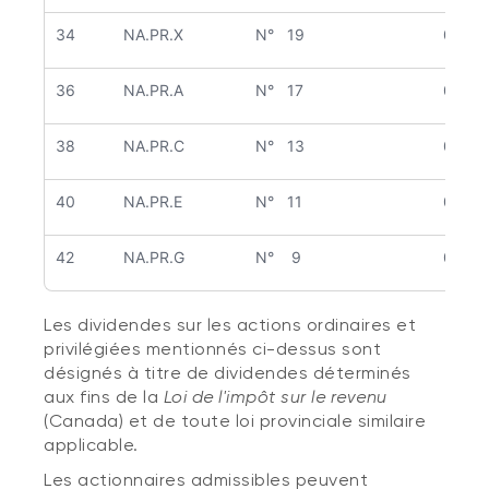
34
NA.PR.X
N° 19
0,35 
36
NA.PR.A
N° 17
0,337
38
NA.PR.C
N° 13
0,278
40
NA.PR.E
N° 11
0,287
42
NA.PR.G
N° 9
0,309
Les dividendes sur les actions ordinaires et
privilégiées mentionnés ci-dessus sont
désignés à titre de dividendes déterminés
aux fins de la
Loi de l'impôt sur le revenu
(Canada) et de toute loi provinciale similaire
applicable.
Les actionnaires admissibles peuvent