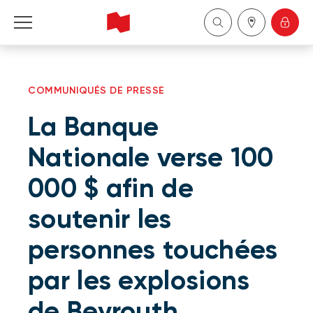
Particuliers
COMMUNIQUÉS DE PRESSE
Entreprises
La Banque
Gestion de patrimoine
Nationale verse 100
000 $ afin de
À propos de nous
soutenir les
Devenir client
personnes touchées
English
par les explosions
de Beyrouth