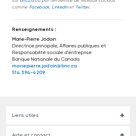
sur
bnc.ca
ou par l’entremise de réseaux sociaux
comme
Facebook
,
LinkedIn
et
Twitter
.
Renseignements :
Marie-Pierre Jodoin
Directrice principale, Affaires publiques et
Responsabilité sociale d’entreprise
Banque Nationale du Canada
mariepierre.jodoin@bnc.ca
514 394-4209
Liens utiles
Aide et contact