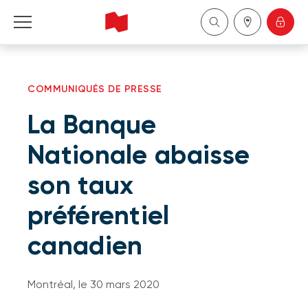
Particuliers
COMMUNIQUÉS DE PRESSE
Entreprises
La Banque
Gestion de patrimoine
Nationale abaisse
son taux
À propos de nous
préférentiel
Devenir client
canadien
English
Montréal, le 30 mars 2020