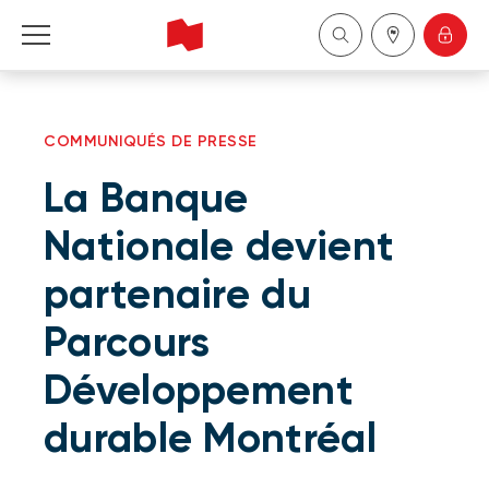
Particuliers
COMMUNIQUÉS DE PRESSE
Entreprises
La Banque
Gestion de patrimoine
Nationale devient
partenaire du
À propos de nous
Parcours
Devenir client
Développement
English
durable Montréal