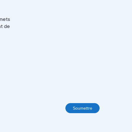
rmets
nt de
Soumettre