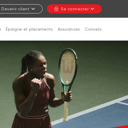
Devenir client
Se connecter
e
Épargne et placements
Assurances
Conseils
FERMER