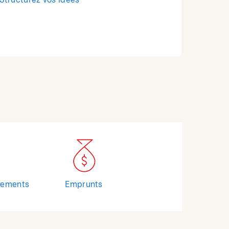
Structurez vos idées
cements
Emprunts