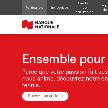
Gestion
À p
Aller au contenu de la page
Aller au menu principal
Me connecter à mon compte
Particuliers
Entreprises
de
de
patrimoine
Ensemble pour 
Parce que votre passion fait aus
nous anime, découvrez notre e
tennis.
Suivez nos actions