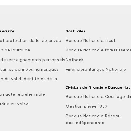
sécurité
Nos filiales
et protection de la vie privée
Banque Nationale Trust
on de la fraude
Banque Nationale Investissem
e de renseignements personnels
Natbank
e sur les données numériques
Financière Banque Nationale
n du vol d’identité et de la
Divisions de Financière Banque Nat
 un acte répréhensible
Banque Nationale Courtage di
rdue ou volée
Gestion privée 1859
Banque Nationale Réseau
des Indépendants