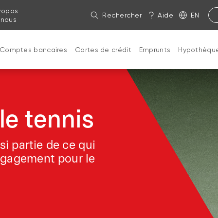
ropos
Rechercher
Aide
EN
 nous
Comptes bancaires
Cartes de crédit
Emprunts
Hypothèqu
le tennis
si partie de ce qui
ngagement pour le