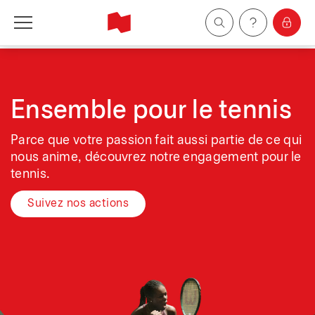
Particuliers
Entreprises
Ensemble pour le tennis
Parce que votre passion fait aussi partie de ce qui
Gestion de patrimoine
nous anime, découvrez notre engagement pour le
tennis.
À propos de nous
Suivez nos actions
Devenir client
English