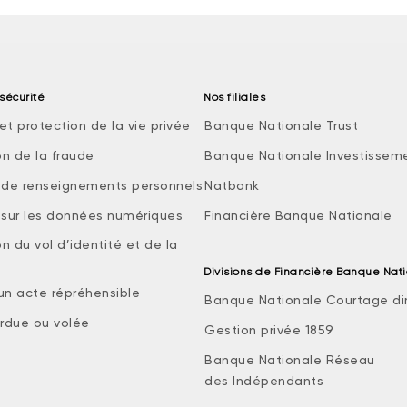
sécurité
Nos filiales
et protection de la vie privée
Banque Nationale Trust
on de la fraude
Banque Nationale Investissem
e de renseignements personnels
Natbank
e sur les données numériques
Financière Banque Nationale
n du vol d’identité et de la
Divisions de Financière Banque Nat
 un acte répréhensible
Banque Nationale Courtage di
rdue ou volée
Gestion privée 1859
Banque Nationale Réseau
des Indépendants