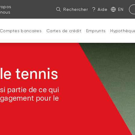
ropos
Rechercher
Aide
EN
 nous
Comptes bancaires
Cartes de crédit
Emprunts
Hypothèqu
le tennis
si partie de ce qui
ngagement pour le