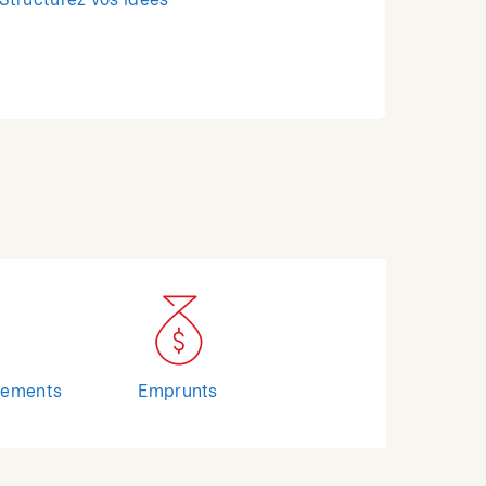
Structurez vos idées
cements
Emprunts