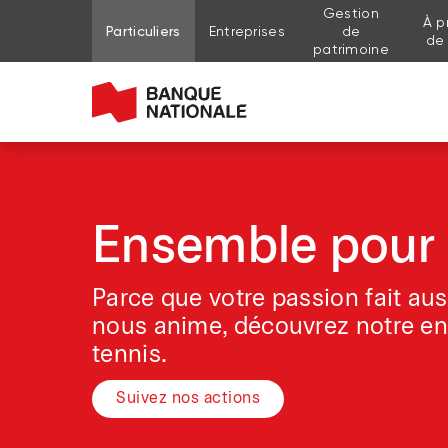
Gestion
À p
Aller au contenu de la page
Aller au menu principal
Me connecter à mon compte
Particuliers
Entreprises
de
de
patrimoine
Ensemble pour 
Parce que votre passion fait aus
nous anime, découvrez notre e
tennis.
Suivez nos actions