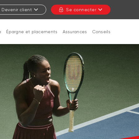
Devenir client
Se connecter
e
Épargne et placements
Assurances
Conseils
FERMER