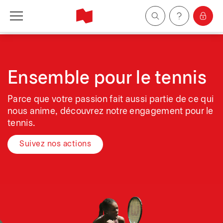
Particuliers
Entreprises
Ensemble pour le tennis
Parce que votre passion fait aussi partie de ce qui
Gestion de patrimoine
nous anime, découvrez notre engagement pour le
tennis.
À propos de nous
Suivez nos actions
Devenir client
English