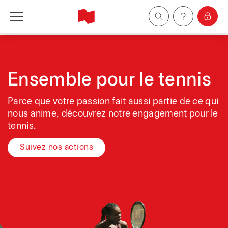
Particuliers
Entreprises
Ensemble pour le tennis
Parce que votre passion fait aussi partie de ce qui
Gestion de patrimoine
nous anime, découvrez notre engagement pour le
tennis.
À propos de nous
Suivez nos actions
Devenir client
English