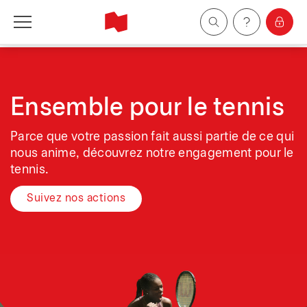
Particuliers
Entreprises
Ensemble pour le tennis
Parce que votre passion fait aussi partie de ce qui
Gestion de patrimoine
nous anime, découvrez notre engagement pour le
tennis.
À propos de nous
Suivez nos actions
Devenir client
English