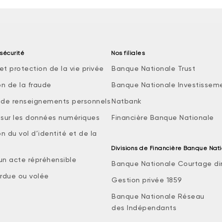
sécurité
Nos filiales
et protection de la vie privée
Banque Nationale Trust
on de la fraude
Banque Nationale Investissem
e de renseignements personnels
Natbank
e sur les données numériques
Financière Banque Nationale
n du vol d’identité et de la
Divisions de Financière Banque Nat
 un acte répréhensible
Banque Nationale Courtage di
rdue ou volée
Gestion privée 1859
Banque Nationale Réseau
des Indépendants