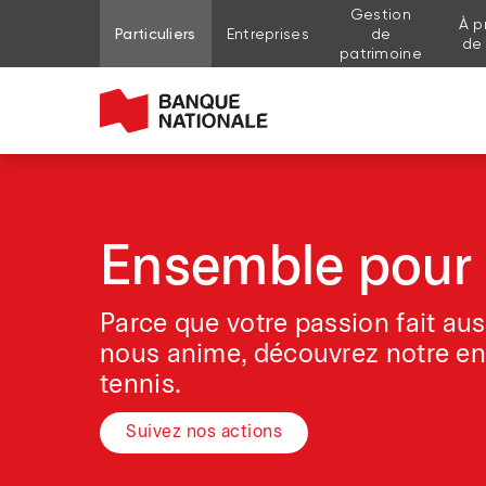
Gestion
À p
Aller au contenu de la page
Aller au menu principal
Me connecter à mon compte
Particuliers
Entreprises
de
de
patrimoine
Ensemble pour 
Parce que votre passion fait aus
nous anime, découvrez notre e
tennis.
Suivez nos actions