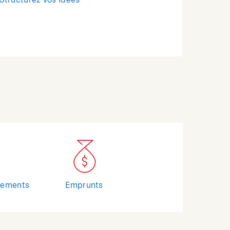
Structurez vos idées
cements
Emprunts