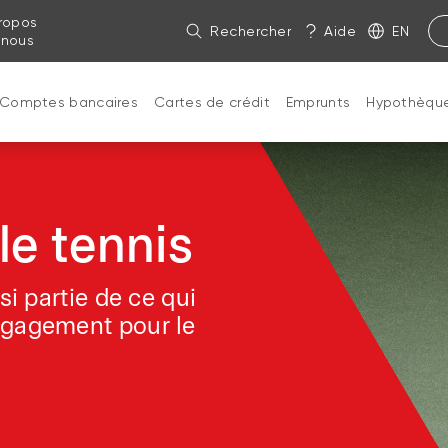
ropos
Rechercher
Aide
EN
 nous
Comptes bancaires
Cartes de crédit
Emprunts
Hypothèqu
le tennis
si partie de ce qui
ngagement pour le