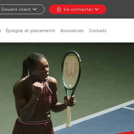
Devenir client
Se connecter
e
Épargne et placements
Assurances
Conseils
FERMER