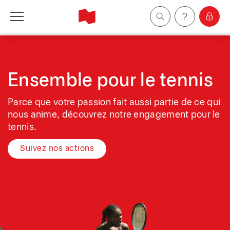
Particuliers
Entreprises
Ensemble pour le tennis
Parce que votre passion fait aussi partie de ce qui
Gestion de patrimoine
nous anime, découvrez notre engagement pour le
tennis.
À propos de nous
Suivez nos actions
Devenir client
English