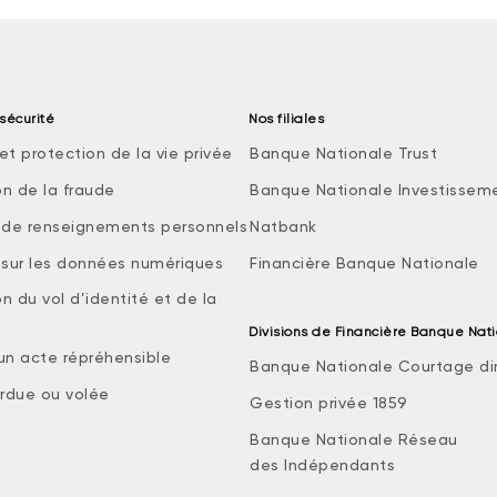
sécurité
Nos filiales
et protection de la vie privée
Banque Nationale Trust
on de la fraude
Banque Nationale Investissem
e de renseignements personnels
Natbank
e sur les données numériques
Financière Banque Nationale
n du vol d’identité et de la
Divisions de Financière Banque Nat
 un acte répréhensible
Banque Nationale Courtage di
rdue ou volée
Gestion privée 1859
Banque Nationale Réseau
des Indépendants