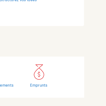
Structurez vos idées
cements
Emprunts