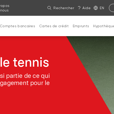
ropos
Rechercher
Aide
EN
 nous
Comptes bancaires
Cartes de crédit
Emprunts
Hypothèqu
le tennis
si partie de ce qui
ngagement pour le