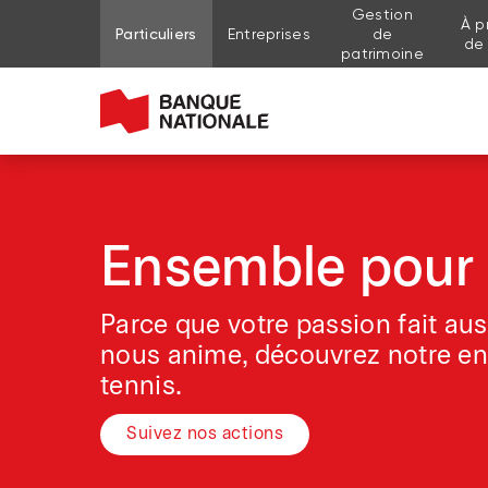
Gestion
À p
Aller au contenu de la page
Aller au menu principal
Me connecter à mon compte
Particuliers
Entreprises
de
de
patrimoine
Ensemble pour 
Parce que votre passion fait aus
nous anime, découvrez notre e
tennis.
Suivez nos actions