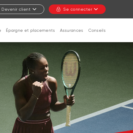
Devenir client
Se connecter
e
Épargne et placements
Assurances
Conseils
FERMER