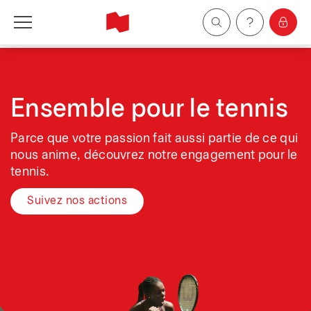
Particuliers
Entreprises
Ensemble pour le tennis
Parce que votre passion fait aussi partie de ce qui
Gestion de patrimoine
nous anime, découvrez notre engagement pour le
tennis.
À propos de nous
Suivez nos actions
Devenir client
English