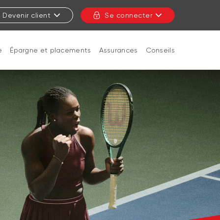
Devenir client
Se connecter
e
Épargne et placements
Assurances
Conseils
FERMER