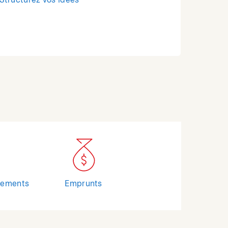
Structurez vos idées
cements
Emprunts