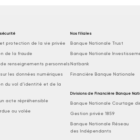
sécurité
Nos filiales
et protection de la vie privée
Banque Nationale Trust
on de la fraude
Banque Nationale Investissem
e de renseignements personnels
Natbank
e sur les données numériques
Financière Banque Nationale
n du vol d’identité et de la
Divisions de Financière Banque Nat
 un acte répréhensible
Banque Nationale Courtage di
rdue ou volée
Gestion privée 1859
Banque Nationale Réseau
des Indépendants