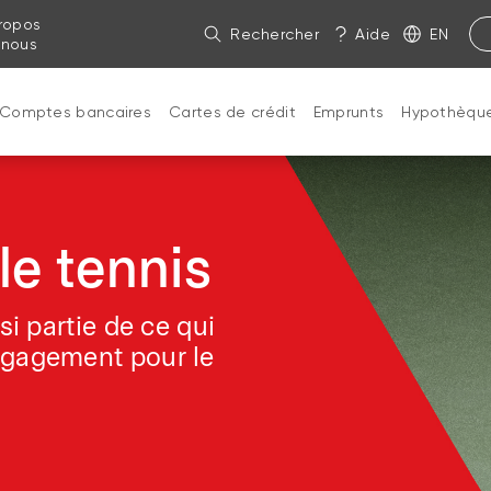
ropos
Rechercher
Aide
EN
 nous
Comptes bancaires
Cartes de crédit
Emprunts
Hypothèqu
le tennis
si partie de ce qui
ngagement pour le