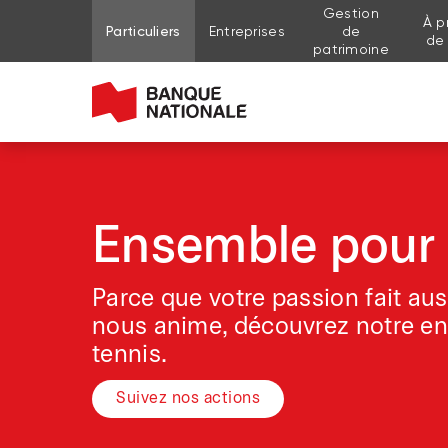
Gestion
À p
Aller au contenu de la page
Aller au menu principal
Me connecter à mon compte
Particuliers
Entreprises
de
de
patrimoine
Ensemble pour 
Parce que votre passion fait aus
nous anime, découvrez notre e
tennis.
Suivez nos actions